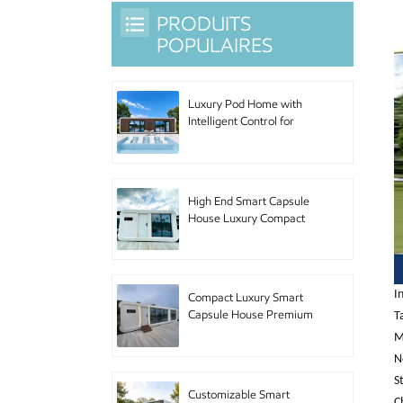
PRODUITS
POPULAIRES
Luxury Pod Home with
Intelligent Control for
Hotel Accommodation
and Urban Living
High End Smart Capsule
House Luxury Compact
Pod Home with Premium
Furniture for Boutique
Hotel and Luxury
Accommodation
I
Compact Luxury Smart
Capsule House Premium
T
Pod Home with High End
M
Amenities for Upscale
N
Accommodation and
S
Urban Retreat
Customizable Smart
C