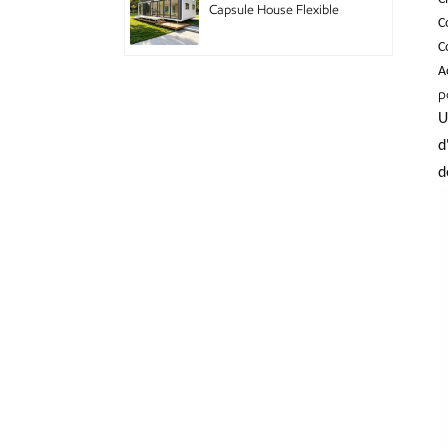
Capsule House Flexible
C
Pod Home with Modular
Design for Hotel Chain
C
and Branded
A
Accommodation
p
Double-story mobile
houses with decoration
U
d
d
Cabine de pomme vivante
avec appareils
électroménagers
intelligents
GS-DB01 maison
modulaire de maison
préfabriquée à double
cabine de pomme
Pod Apple mobile de
conception de bâtiments