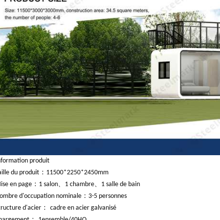
nformation produit
：
aille du produit
11500*2250*2450mm
：
、
、
ise en page
1 salon
1 chambre
1 salle de bain
：
ombre d'occupation nominale
3-5 personnes
：
tructure d'acier
cadre en acier galvanisé
：
hargement
1
ensemble/40HQ