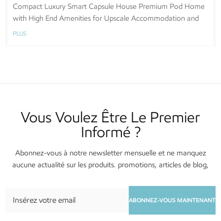
Home with Modular Design for Hotel Chain and
Customizable Smart Capsule House Flexible Pod Home with
Modular Design for Hotel Chain and Branded
Branded Accommodation
Accommodation
PLUS
Vous Voulez Être Le Premier
Informé ?
Abonnez-vous à notre newsletter mensuelle et ne manquez
aucune actualité sur les produits. promotions, articles de blog,
services et événements !
ABONNEZ-VOUS MAINTENANT