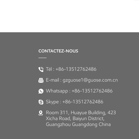
préfabriquée à double
cabine de pomme
Pod Apple mobile de
conception de bâtiments
préfabriqués
CONTACTEZ-NOUS
Tél :
+86-13512762486
E-mail :
gzguose1@guose.com.cn
Whatsapp :
+86-13512762486
Skype :
+86-13512762486
Room 311, Huayue Building, 423
Xicha Road, Baiyun District,
Guangzhou Guangdong China