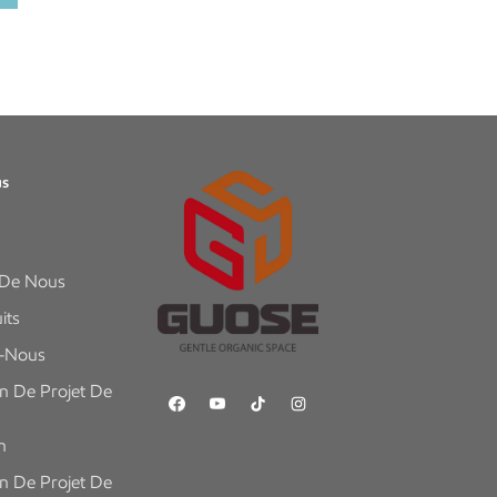
us
 De Nous
its
z-Nous
n De Projet De
n
n De Projet De