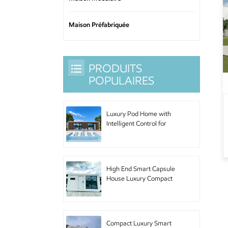
Maison Préfabriquée
PRODUITS
POPULAIRES
Luxury Pod Home with
Intelligent Control for
Hotel Accommodation
and Urban Living
High End Smart Capsule
House Luxury Compact
Pod Home with Premium
Furniture for Boutique
Hotel and Luxury
Accommodation
Compact Luxury Smart