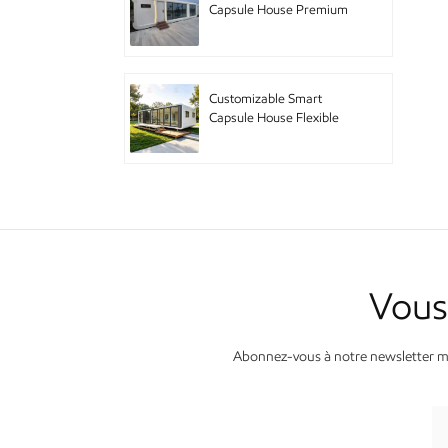
Capsule House Premium
Pod Home with High End
Amenities for Upscale
Accommodation and
Urban Retreat
Customizable Smart
Capsule House Flexible
Pod Home with Modular
Design for Hotel Chain
and Branded
Accommodation
Double-story mobile
houses with decoration
Vous
Cabine de pomme vivante
avec appareils
électroménagers
Abonnez-vous à notre newsletter men
intelligents
GS-DB01 maison
modulaire de maison