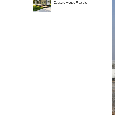
Capsule House Flexible
Pod Home with Modular
Design for Hotel Chain
and Branded
Accommodation
Double-story mobile
houses with decoration
Cabine de pomme vivante
avec appareils
électroménagers
intelligents
GS-DB01 maison
modulaire de maison
préfabriquée à double
cabine de pomme
Pod Apple mobile de
conception de bâtiments