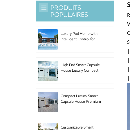
S
PRODUITS
POPULAIRES
R
V
C
Luxury Pod Home with
Intelligent Control for
S
Hotel Accommodation
and Urban Living
|
|
High End Smart Capsule
|
House Luxury Compact
Pod Home with Premium
|
Furniture for Boutique
Hotel and Luxury
Accommodation
Compact Luxury Smart
Capsule House Premium
Pod Home with High End
Amenities for Upscale
Accommodation and
Urban Retreat
Customizable Smart