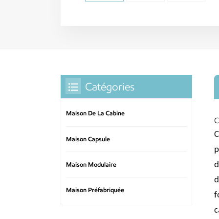
Catégories
Maison De La Cabine
C
C
Maison Capsule
p
d
Maison Modulaire
d
Maison Préfabriquée
f
c