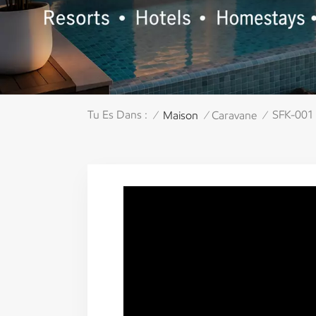
Tu Es Dans :
SFK-001 
Maison
Caravane
/
/
/