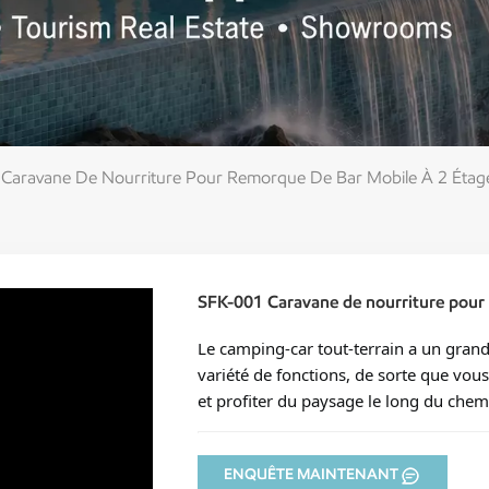
Caravane De Nourriture Pour Remorque De Bar Mobile À 2 Étag
SFK-001 Caravane de nourriture pour 
Le camping-car tout-terrain a un gran
variété de fonctions, de sorte que vou
et profiter du paysage le long du chem
ENQUÊTE MAINTENANT