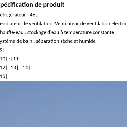
pécification de produit
éfrigérateur : 46L
entilateur de ventilation :Ventilateur de ventilation électri
hauffe-eau : stockage d'eau à température constante
ystème de bain : séparation sèche et humide
9|
10|
:
|11|
12|
|13|
|14|
15|