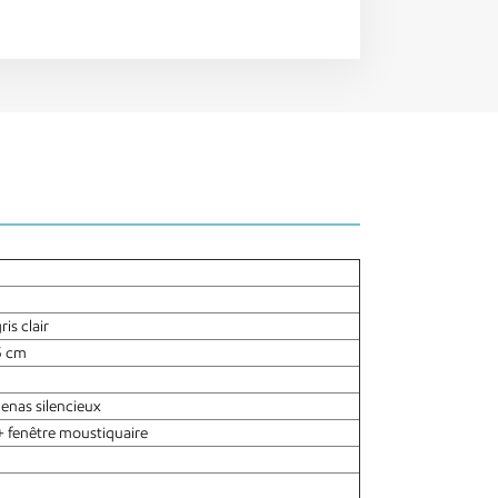
s clair
5 cm
enas silencieux
 + fenêtre moustiquaire