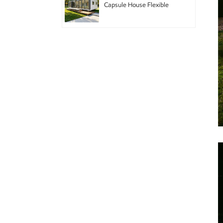
Capsule House Flexible
Pod Home with Modular
Design for Hotel Chain
and Branded
Accommodation
Double-story mobile
houses with decoration
Cabine de pomme vivante
avec appareils
électroménagers
intelligents
GS-DB01 maison
modulaire de maison
préfabriquée à double
cabine de pomme
Pod Apple mobile de
conception de bâtiments