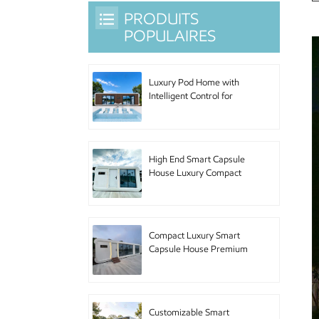
PRODUITS
POPULAIRES
Luxury Pod Home with
Intelligent Control for
Hotel Accommodation
and Urban Living
High End Smart Capsule
House Luxury Compact
Pod Home with Premium
Furniture for Boutique
Hotel and Luxury
Accommodation
Compact Luxury Smart
Capsule House Premium
Pod Home with High End
Amenities for Upscale
Accommodation and
Urban Retreat
Customizable Smart