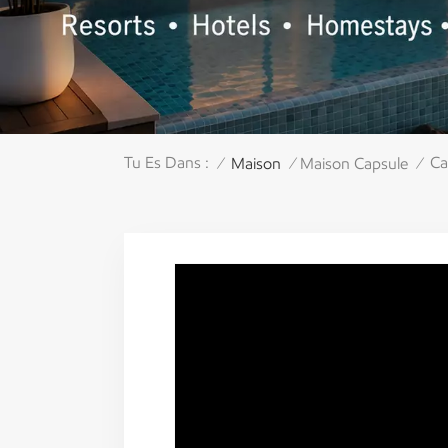
Tu Es Dans :
Ca
Maison
Maison Capsule
/
/
/