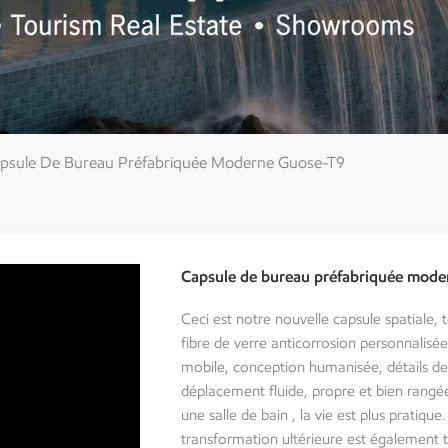
psule De Bureau Préfabriquée Moderne Guose-T9
Capsule de bureau préfabriquée mod
Ceci est notre nouvelle capsule spatiale, 
fibre de verre anticorrosion personnalisé
mobile, conception humanisée, détails de v
déplacement fluide, propre et bien rangé
une salle de bain , la vie est plus pratique
transformation ultérieure est également tr