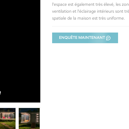
l'espace est également très élevé, les zon
ventilation et l'éclairage intérieurs sont t
spatiale de la maison est très uniforme.
ENQUÊTE MAINTENANT