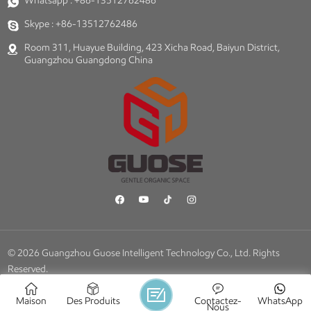
Whatsapp :
+86-13512762486
Skype :
+86-13512762486
Room 311, Huayue Building, 423 Xicha Road, Baiyun District,
Guangzhou Guangdong China
© 2026 Guangzhou Guose Intelligent Technology Co., Ltd. Rights
Reserved.
Blog
|
Plan Du Site
|
Xml
|
Politique De Confidentialité
Réseau IPv6 pris en charge
Maison
Des Produits
Contactez-
WhatsApp
Nous