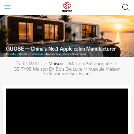
Tu Es Dans :
Maison
Maison Préfabriquée
/
/
/
GS-TY05 Maison En Bois De Luxe Minuscule Maison
Préfabriquée Sur Roues